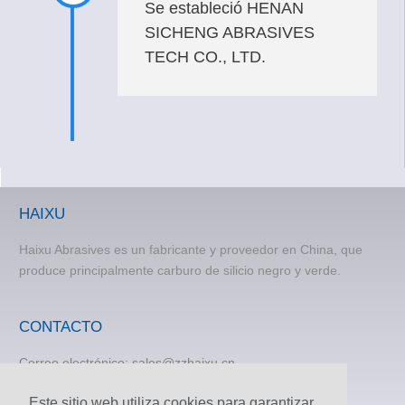
Se estableció HENAN
SICHENG ABRASIVES
TECH CO., LTD.
HAIXU
Haixu Abrasives es un fabricante y proveedor en China, que
produce principalmente carburo de silicio negro y verde.
CONTACTO
Correo electrónico:
sales@zzhaixu.cn
TEL:
+86 371-60305637
Este sitio web utiliza cookies para garantizar
Teléfono: +8615838373120