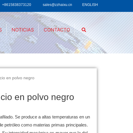
+8615838373120
sales@zzhaixu.cn
ENGLISH
S
NOTICIAS
CONTACTO
cio en polvo negro
icio en polvo negro
afilado.
Se produce a altas temperaturas en un
de petróleo como materias primas principales.
o.
Su intensidad mecánica es mayor que la del