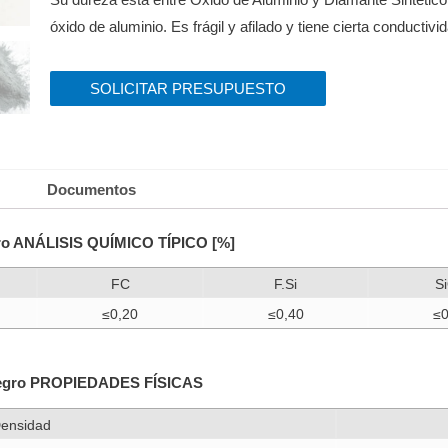
óxido de aluminio.
Es frágil y afilado y tiene cierta conductivi
SOLICITAR PRESUPUESTO
Documentos
gro ANÁLISIS QUÍMICO TÍPICO [%]
FC
F.Si
S
≤0,20
≤0,40
≤0
o negro PROPIEDADES FÍSICAS
ensidad