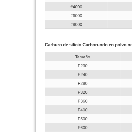
#4000
#6000
#8000
Carburo de silicio Carborundo en polv
Tamaño
F230
F240
F280
F320
F360
F400
F500
F600