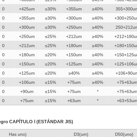
0
+425um
≤30%
+355um
≥40%
355+300u
0
+355um
≤30%
+300um
≥40%
+300+250
0
+300um
≤30%
+250um
≥40%
250+212u
0
+250um
≤25%
+212um
≥40%
+212+180
0
+212um
≤25%
+180um
≥40%
+180+150
0
+180um
≤20%
+150um
≥40%
+150+125
0
+150um
≤20%
+125um
≥40%
+125+106
0
+125um
≤20%
≥40%
≥40%
+106+90u
0
+106um
≤15%
+75um
≥40%
+75+63u
0
+90um
≤15%
+75um
*
+75+63u
0
+75um
≤15%
+63um
*
+63+53u
 negro CAPÍTULO Ⅰ (ESTÁNDAR JIS)
Has uno)
D3(um)
D50(uno)