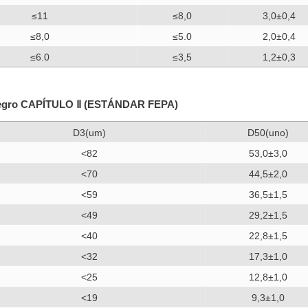
≤11
≤8,0
3,0±0,4
≤8,0
≤5.0
2,0±0,4
≤6.0
≤3,5
1,2±0,3
o negro CAPÍTULO Ⅱ (ESTÁNDAR FEPA)
D3(um)
D50(uno)
<82
53,0±3,0
<70
44,5±2,0
<59
36,5±1,5
<49
29,2±1,5
<40
22,8±1,5
<32
17,3±1,0
<25
12,8±1,0
<19
9,3±1,0