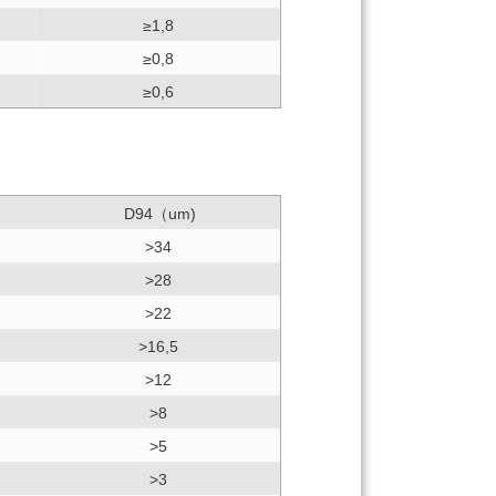
≥1,8
≥0,8
≥0,6
D94（um)
>34
>28
>22
>16,5
>12
>8
>5
>3