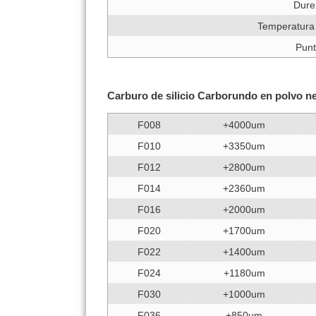
Dure
Temperatura 
Punt
Carburo de silicio Carborundo en pol
F008
+4000um
F010
+3350um
F012
+2800um
F014
+2360um
F016
+2000um
F020
+1700um
F022
+1400um
F024
+1180um
F030
+1000um
F036
+850um