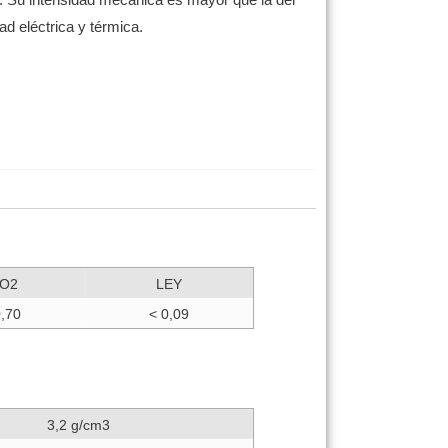
dad eléctrica y térmica.
iO2
LEY
,70
< 0,09
3,2 g/cm3