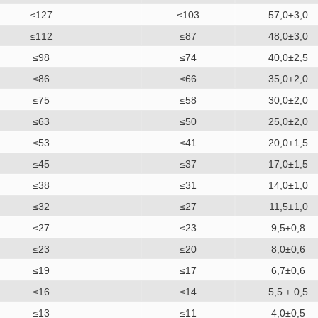
≤127
≤103
57,0±3,0
≤112
≤87
48,0±3,0
≤98
≤74
40,0±2,5
≤86
≤66
35,0±2,0
≤75
≤58
30,0±2,0
≤63
≤50
25,0±2,0
≤53
≤41
20,0±1,5
≤45
≤37
17,0±1,5
≤38
≤31
14,0±1,0
≤32
≤27
11,5±1,0
≤27
≤23
9,5±0,8
≤23
≤20
8,0±0,6
≤19
≤17
6,7±0,6
≤16
≤14
5,5 ± 0,5
≤13
≤11
4,0±0,5