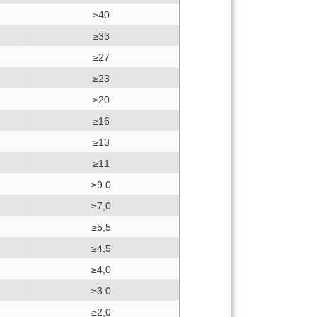
≥40
≥33
≥27
≥23
≥20
≥16
≥13
≥11
≥9.0
≥7,0
≥5,5
≥4,5
≥4,0
≥3.0
≥2,0