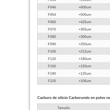
F046
+600um
F054
+500um
F060
+425um
F070
+355um
F080
+300um
F090
+250um
F100
+212um
F120
+180um
F150
+150um
F180
+125um
F220
+106um
Carburo de silicio Carborundo en polvo
Tamaño