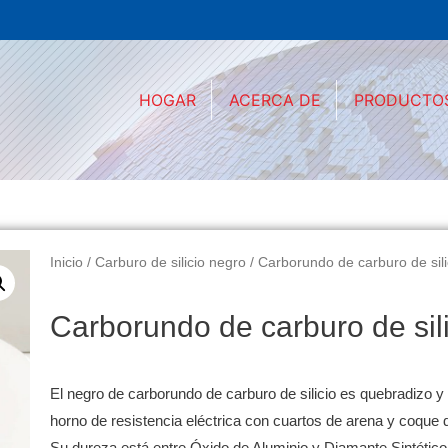
HOGAR
ACERCA DE
PRODUCTO
Inicio
/
Carburo de silicio negro
/ Carborundo de carburo de sili
Carborundo de carburo de sil
El negro de carborundo de carburo de silicio es quebradizo y 
horno de resistencia eléctrica con cuartos de arena y coque 
Su dureza está entre Óxido de Aluminio y Diamante Sintétic