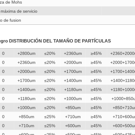
za de Mohs
máxima de servicio
o de fusion
vo negro DISTRIBUCIÓN DEL TAMAÑO DE PARTÍCULAS
0
+2800um
≤20%
+2360um
≥45%
+2360+200
0
+2360um
≤20%
+2000um
≥45%
+2000+170
0
+2000um
≤20%
+1700um
≥45%
+1700+140
0
+1700um
≤20%
+1400um
≥45%
+1400+118
0
+1400um
≤20%
+1180um
≥45%
+1180+100
0
+1180um
≤20%
+1000um
≥45%
+1000+850
0
+1000um
≤20%
+850um
≥45%
+850+710
0
+850um
≤25%
+710um
≥45%
+710+600
0
+710um
≤25%
+600um
≥45%
+600+500
0
+600um
≤25%
+500um
≥45%
+500+425