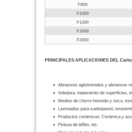
F800
F1000
F1200
F1500
F2000
PRINCIPALES APLICACIONES DEL Carborun
Abrasivos aglomerados y abrasivos r
Voladura, tratamiento de superficies, e
Medios de chorro húmedo y seco, esmer
Laminados para suelo/pared, resistent
Productos cerámicos: Cerámica y azule
Pintura de teflón, etc.