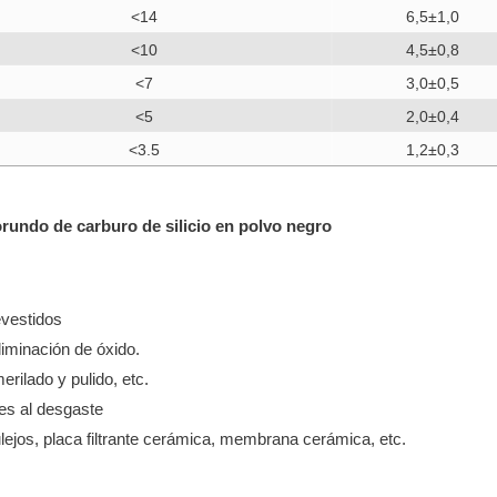
<14
6,5±1,0
<10
4,5±0,8
<7
3,0±0,5
<5
2,0±0,4
<3.5
1,2±0,3
do de carburo de silicio en polvo negro
evestidos
liminación de óxido.
ilado y pulido, etc.
es al desgaste
jos, placa filtrante cerámica, membrana cerámica, etc.