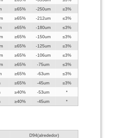
m
≥65%
-250um
≤3%
um
≥65%
-212um
≤3%
m
≥65%
-180um
≤3%
um
≥65%
-150um
≤3%
um
≥65%
-125um
≤3%
um
≥65%
-106um
≤3%
um
≥65%
-75um
≤3%
m
≥65%
-63um
≤3%
m
≥65%
-45um
≤3%
m
≥40%
-53um
*
m
≥40%
-45um
*
D94(alrededor)