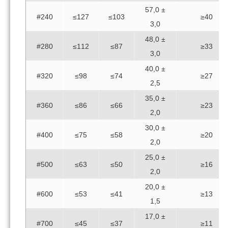
57,0 ±
#240
≤127
≤103
≥40
3,0
48,0 ±
#280
≤112
≤87
≥33
3,0
40,0 ±
#320
≤98
≤74
≥27
2,5
35,0 ±
#360
≤86
≤66
≥23
2,0
30,0 ±
#400
≤75
≤58
≥20
2,0
25,0 ±
#500
≤63
≤50
≥16
2,0
20,0 ±
#600
≤53
≤41
≥13
1,5
17,0 ±
#700
≤45
≤37
≥11