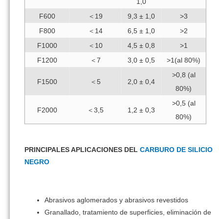
1,0
F600
＜19
9,3 ± 1,0
>3
F800
＜14
6,5 ± 1,0
>2
F1000
＜10
4,5 ± 0,8
>1
F1200
＜7
3,0 ± 0,5
>1(al 80%)
>0,8 (al
F1500
＜5
2,0 ± 0,4
80%)
>0,5 (al
F2000
＜3,5
1,2 ± 0,3
80%)
PRINCIPALES APLICACIONES DEL
CARBURO DE SILICIO
NEGRO
Abrasivos aglomerados y abrasivos revestidos
Granallado, tratamiento de superficies, eliminación de