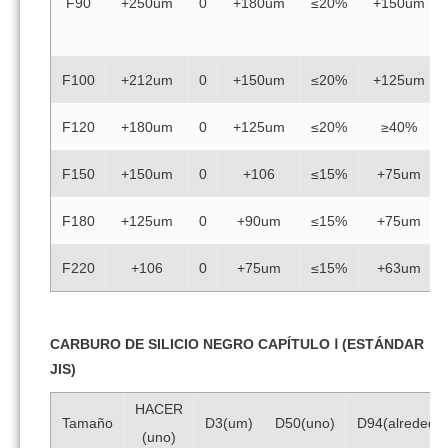
F90
+250um
0
+180um
≤20%
+150um
F100
+212um
0
+150um
≤20%
+125um
F120
+180um
0
+125um
≤20%
≥40%
F150
+150um
0
+106
≤15%
+75um
F180
+125um
0
+90um
≤15%
+75um
F220
+106
0
+75um
≤15%
+63um
CARBURO DE SILICIO NEGRO CAPÍTULO Ⅰ (ESTÁNDAR
JIS)
HACER
Tamaño
D3(um)
D50(uno)
D94(alrededor
(uno)