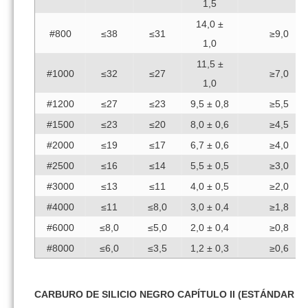
1,5
14,0 ±
#800
≤38
≤31
≥9,0
1,0
11,5 ±
#1000
≤32
≤27
≥7,0
1,0
#1200
≤27
≤23
9,5 ± 0,8
≥5,5
#1500
≤23
≤20
8,0 ± 0,6
≥4,5
#2000
≤19
≤17
6,7 ± 0,6
≥4,0
#2500
≤16
≤14
5,5 ± 0,5
≥3,0
#3000
≤13
≤11
4,0 ± 0,5
≥2,0
#4000
≤11
≤8,0
3,0 ± 0,4
≥1,8
#6000
≤8,0
≤5,0
2,0 ± 0,4
≥0,8
#8000
≤6,0
≤3,5
1,2 ± 0,3
≥0,6
CARBURO DE SILICIO NEGRO CAPÍTULO II (ESTÁNDAR