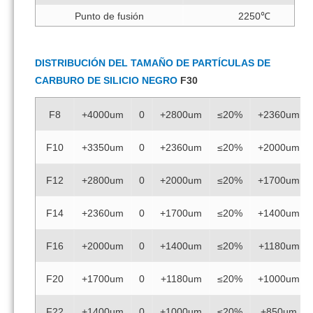
Punto de fusión
2250℃
DISTRIBUCIÓN DEL TAMAÑO DE PARTÍCULAS DE
CARBURO DE SILICIO NEGRO
F30
F8
+4000um
0
+2800um
≤20%
+2360um
F10
+3350um
0
+2360um
≤20%
+2000um
F12
+2800um
0
+2000um
≤20%
+1700um
F14
+2360um
0
+1700um
≤20%
+1400um
F16
+2000um
0
+1400um
≤20%
+1180um
F20
+1700um
0
+1180um
≤20%
+1000um
F22
+1400um
0
+1000um
≤20%
+850um