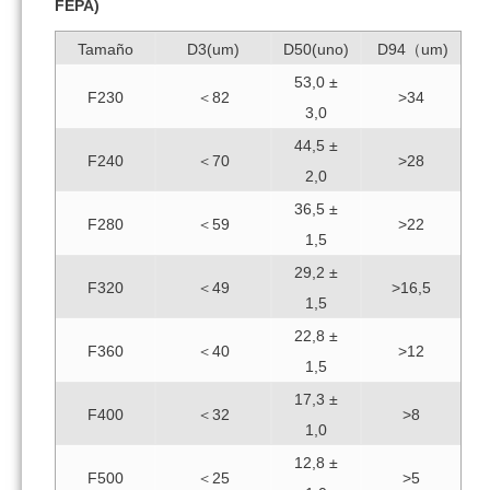
FEPA)
Tamaño
D3(um)
D50(uno)
D94（um)
53,0 ±
F230
＜82
>34
3,0
44,5 ±
F240
＜70
>28
2,0
36,5 ±
F280
＜59
>22
1,5
29,2 ±
F320
＜49
>16,5
1,5
22,8 ±
F360
＜40
>12
1,5
17,3 ±
F400
＜32
>8
1,0
12,8 ±
F500
＜25
>5