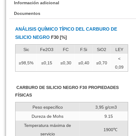
Información adicional
Documentos
ANÁLISIS QUÍMICO TÍPICO DEL CARBURO DE
SILICIO NEGRO
F30
[%]
Sic
Fe2O3
FC
F.Si
SiO2
LEY
<
≥98,5%
≤0,15
≤0,30
≤0,40
≤0,70
0,09
CARBURO DE SILICIO NEGRO F30 PROPIEDADES
FÍSICAS
Peso específico
3,95 g/cm3
Dureza de Mohs
9.15
Temperatura máxima de
1900℃
servicio