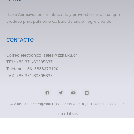
Haixu Abrasives es un fabricante y proveedor en China, que
produce principalmente carburo de silicio negro y verde.
CONTACTO
Correo electrónico:
sales@zzhaixu.cn
TEL:
+86 371-60305637
Teléfono: +8615838373120
FAX: +86 371-60305637
© 2009-2020 Zhengzhou Haixu Abrasives Co., Ltd. Derechos de autor
mapa del sitio