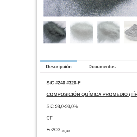
Descripción
Documentos
SiC #240 #320-F
COMPOSICIÓN QUÍMICA PROMEDIO (TÍP
SiC 98,0-99,0%
CF
≤0.
Fe2O3
≤0,40