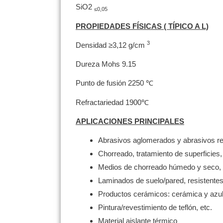
SiO2
≤0,05
PROPIEDADES FÍSICAS (
TÍPICO
A
L)
3
Densidad ≥3,12 g/cm
Dureza Mohs 9.15
Punto de fusión 2250 ℃
Refractariedad 1900℃
APLICACIONES PRINCIPALES
Abrasivos aglomerados y abrasivos r
Chorreado, tratamiento de superficies,
Medios de chorreado húmedo y seco, e
Laminados de suelo/pared, resistentes
Productos cerámicos: cerámica y azule
Pintura/revestimiento de teflón, etc.
Material aislante térmico